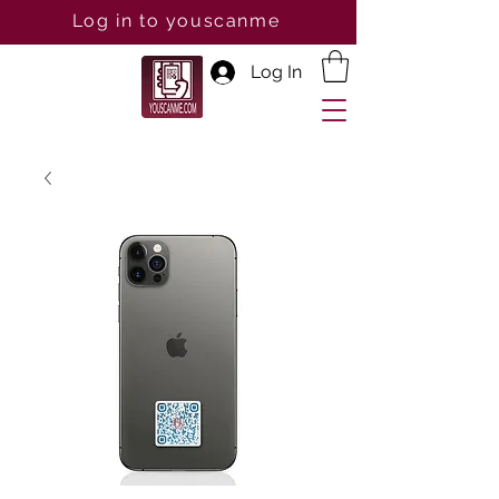
Log in to youscanme
Log In