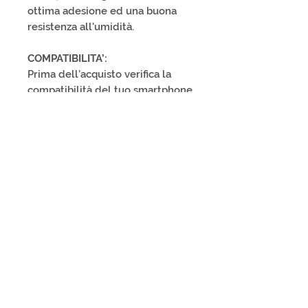
ottima adesione ed una buona
resistenza all'umidità.
COMPATIBILITA’:
Prima dell’acquisto verifica la
compatibilità del tuo smartphone
e i piani di rinnovo, si consiglia si
applicare il QR-TAG nella parte
bassa dello smartphone.
SPEDIZIONE
:
ITALY 1-3 business days; EUROPA
4-8 business days; EXTRA-EU 7-14
business days.