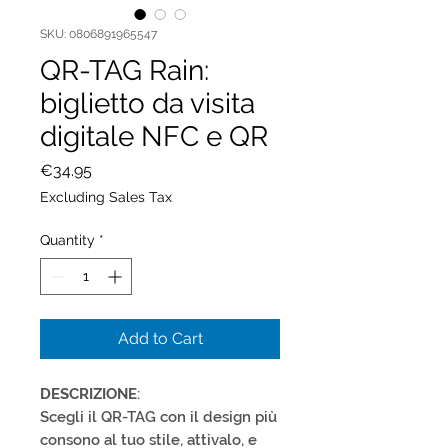
SKU: 0806891965547
QR-TAG Rain:
biglietto da visita
digitale NFC e QR
Price
€34.95
Excluding Sales Tax
Quantity
*
Add to Cart
DESCRIZIONE
:
Scegli il QR-TAG con il design più
consono al tuo stile, attivalo, e