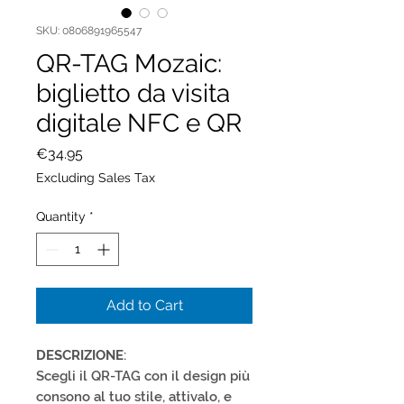
SKU: 0806891965547
QR-TAG Mozaic:
biglietto da visita
digitale NFC e QR
Price
€34.95
Excluding Sales Tax
Quantity
*
Add to Cart
DESCRIZIONE
:
Scegli il QR-TAG con il design più
consono al tuo stile, attivalo, e