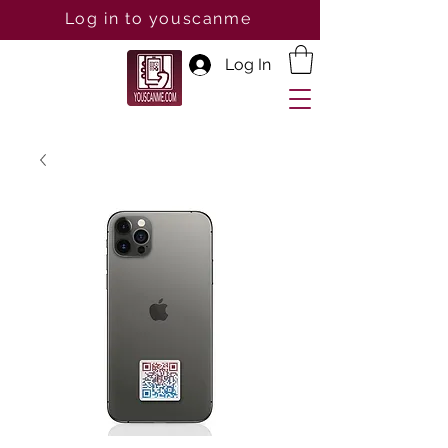
Log in to youscanme
Log In