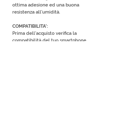
ottima adesione ed una buona
resistenza all'umidità.
COMPATIBILITA’:
Prima dell’acquisto verifica la
compatibilità del tuo smartphone
e i piani di rinnovo, si consiglia si
applicare il QR-TAG nella parte
bassa dello smartphone.
SPEDIZIONE
:
ITALY 1-3 business days; EUROPA
4-8 business days; EXTRA-EU 7-14
business days.