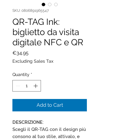
SKU: 0806891965547
QR-TAG Ink:
biglietto da visita
digitale NFC e QR
Price
€34.95
Excluding Sales Tax
Quantity
*
Add to Cart
DESCRIZIONE
:
Scegli il QR-TAG con il design più
consono al tuo stile, attivalo, e