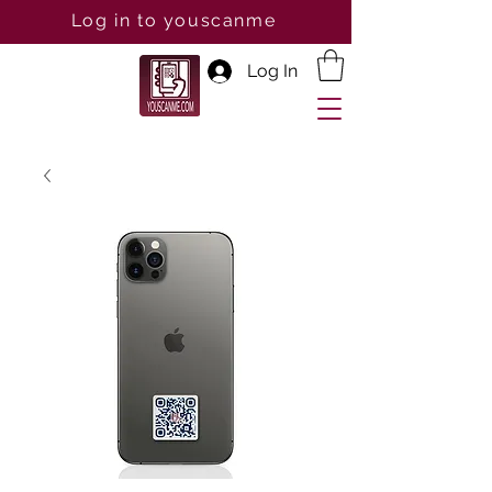
Log in to youscanme
Log In