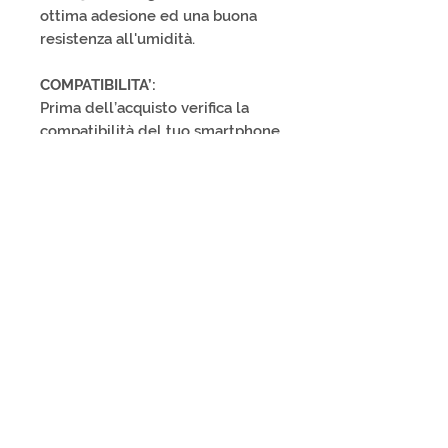
ottima adesione ed una buona
resistenza all'umidità.
COMPATIBILITA’:
Prima dell’acquisto verifica la
compatibilità del tuo smartphone
e i piani di rinnovo, si consiglia si
applicare il QR-TAG nella parte
bassa dello smartphone.
SPEDIZIONE
:
ITALY 1-3 business days; EUROPA
4-8 business days; EXTRA-EU 7-14
business days.