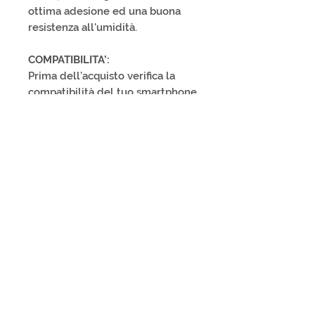
ottima adesione ed una buona
resistenza all'umidità.
COMPATIBILITA’:
Prima dell’acquisto verifica la
compatibilità del tuo smartphone
e i piani di rinnovo, si consiglia si
applicare il QR-TAG nella parte
bassa dello smartphone.
SPEDIZIONE:
ITALY 1-3 business days; EUROPA
4-8 business days; EXTRA-EU 7-14
business days.